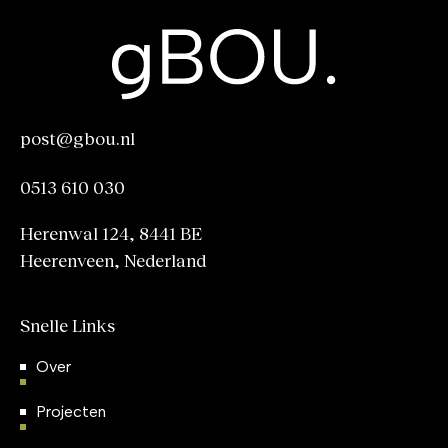
post@gbou.nl
post@gbou.nl
0513 610 030
0513 610 030
Herenwal 124, 8441 BE
Heerenveen, Nederland
Snelle Links
Over
Projecten