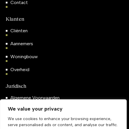
Contact
Klanten
Cliënten
Aannemers
Woningbouw
Overheid
Juridisch
Algemene Voorwaarden
We value your privacy
Privacybeleid
We use cookies to enhance your browsing experience,
serve personalised ads or content, and analyse our traffic.
Sociale Media