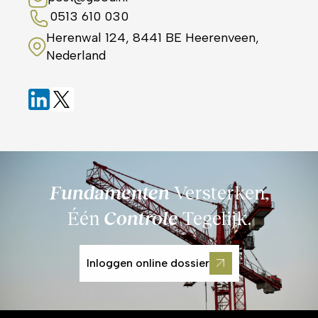
0513 610 030
Herenwal 124, 8441 BE Heerenveen,
Nederland
Fundamenten
Versterken,
Één
Controle
Tegelijk.
Inloggen online dossier